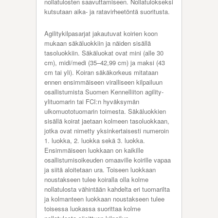
nollatulosten saavuttamiseen. Nollatulokseksi
kutsutaan aika- ja ratavirheetöntä suoritusta.
Agilitykilpasarjat jakautuvat koirien koon
mukaan säkäluokkiin ja näiden sisällä
tasoluokkiin. Säkäluokat ovat mini (alle 30
cm), midi/medi (35–42,99 cm) ja maksi (43
cm tai yli). Koiran säkäkorkeus mitataan
ennen ensimmäiseen viralliseen kilpailuun
osallistumista Suomen Kennelliiton agility-
ylituomarin tai FCI:n hyväksymän
ulkomuototuomarin toimesta. Säkäluokkien
sisällä koirat jaetaan kolmeen tasoluokkaan,
jotka ovat nimetty yksinkertaisesti numeroin
1. luokka, 2. luokka sekä 3. luokka.
Ensimmäiseen luokkaan on kaikille
osallistumisoikeuden omaaville koirille vapaa
ja siitä aloitetaan ura. Toiseen luokkaan
noustakseen tulee koiralla olla kolme
nollatulosta vähintään kahdelta eri tuomarilta
ja kolmanteen luokkaan noustakseen tulee
toisessa luokassa suorittaa kolme