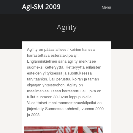
Menu
Skip to
Agi-SM 2009
Menu
content
Agility
Agility on pääasiallisesti koirien kanssa
harrastettava esteratakilpalaji.
Englanninkielinen sana agility merkitsee
suomeksi ketteryyttä. Ketteryyttä erilaisten
esteiden ylityksessä ja suorituksessa
tarvitaankin. Laji perustuu koiran ja tämän
ohjaajan yhteistyöhön. Agility on
maailmanlaajuisesti harrastettu laji, joka on
tullut suomeen 80-luvun loppupuolella.
Vuosittaiset maailmanmestaruuskilpailut on
järjestetty Suomessa kahdesti, vuonna 2000
ja 2008.