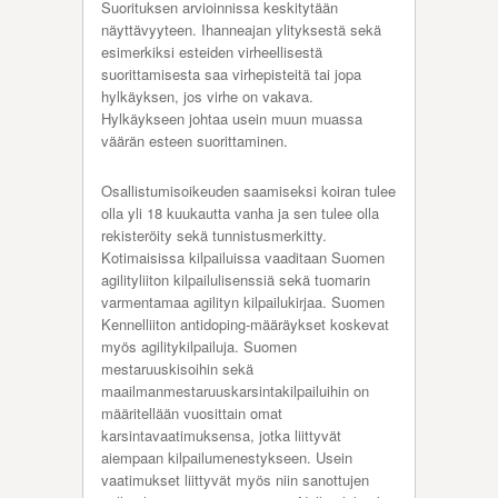
Suorituksen arvioinnissa keskitytään
näyttävyyteen. Ihanneajan ylityksestä sekä
esimerkiksi esteiden virheellisestä
suorittamisesta saa virhepisteitä tai jopa
hylkäyksen, jos virhe on vakava.
Hylkäykseen johtaa usein muun muassa
väärän esteen suorittaminen.
Osallistumisoikeuden saamiseksi koiran tulee
olla yli 18 kuukautta vanha ja sen tulee olla
rekisteröity sekä tunnistusmerkitty.
Kotimaisissa kilpailuissa vaaditaan Suomen
agilityliiton kilpailulisenssiä sekä tuomarin
varmentamaa agilityn kilpailukirjaa. Suomen
Kennelliiton antidoping-määräykset koskevat
myös agilitykilpailuja. Suomen
mestaruuskisoihin sekä
maailmanmestaruuskarsintakilpailuihin on
määritellään vuosittain omat
karsintavaatimuksensa, jotka liittyvät
aiempaan kilpailumenestykseen. Usein
vaatimukset liittyvät myös niin sanottujen