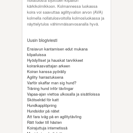
nollatulosta sijoittuen kilpailun
kärkikolmikkoon. Kolmannessa luokassa
koira voi saavuttaa agilityvalion arvon (AVA)
kolmella nollatulosvoitolla kolmosluokassa ja
näyttelytulos vähimmäisarvosanalla hyvä.
Uusin blogiviesti
Ensiavun kantamisen edut mukana
kilpailuissa
Hyödylliset ja hauskat tarvikkeet
koirankasvattajan arkeen
Koiran kanssa pyöräily
Agility harrastuksena
Varför skaffar man sig hund?
Träning hund inför tävlingar
Vapaa-ajan viettoa ulkosalla ja sisätiloissa
Skötselråd för katt
Hundkapplöpning
Hundsidor på nätet
Att fara iväg på en agilitytävling
Rätt foder till hästen
Koirajuttuja internetissä