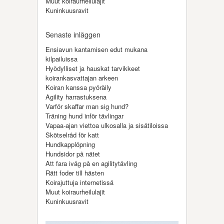
Muut koiraurheilulajit
Kuninkuusravit
Senaste inläggen
Ensiavun kantamisen edut mukana
kilpailuissa
Hyödylliset ja hauskat tarvikkeet
koirankasvattajan arkeen
Koiran kanssa pyöräily
Agility harrastuksena
Varför skaffar man sig hund?
Träning hund inför tävlingar
Vapaa-ajan viettoa ulkosalla ja sisätiloissa
Skötselråd för katt
Hundkapplöpning
Hundsidor på nätet
Att fara iväg på en agilitytävling
Rätt foder till hästen
Koirajuttuja internetissä
Muut koiraurheilulajit
Kuninkuusravit